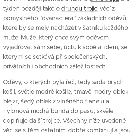
týden později také o
druhou trojici
věcí z
pomyslného "dvanáctera" základních oděvů,
které by se měly nacházet v šatníku každého
muže. Muže, který chce svým oděvem
vyjadřovat sám sebe, úctu k sobě a lidem, se
kterými se setkává při společenských,
privátních i obchodních záležitostech.
Oděvy, o kterých byla řeč, tedy sada bílých
košil, světle modré košile, tmavě modrý oblek,
blejzr, šedý oblek z vlněného flanelu a
nylonová modrá bunda do pasu, skvěle
doplňuje další trojice. Všechny níže uvedené
věci se s těmi ostatními dobře kombinují a jsou