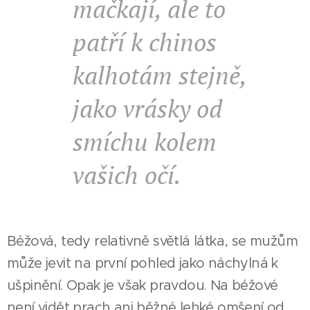
mačkají, ale to
patří k chinos
kalhotám stejně,
jako vrásky od
smíchu kolem
vašich očí.
Béžová, tedy relativně světlá látka, se mužům
může jevit na první pohled jako náchylná k
ušpinění. Opak je však pravdou. Na béžové
není vidět prach ani běžné lehké omšení od