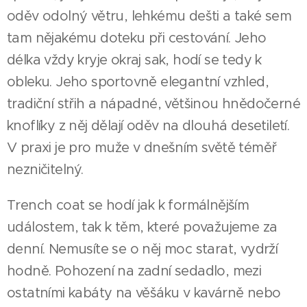
oděv odolný větru, lehkému dešti a také sem
tam nějakému doteku při cestování. Jeho
délka vždy kryje okraj sak, hodí se tedy k
obleku. Jeho sportovně elegantní vzhled,
tradiční střih a nápadné, většinou hnědočerné
knoflíky z něj dělají oděv na dlouhá desetiletí.
V praxi je pro muže v dnešním světě téměř
nezničitelný.
Trench coat se hodí jak k formálnějším
událostem, tak k těm, které považujeme za
denní. Nemusíte se o něj moc starat, vydrží
hodně. Pohození na zadní sedadlo, mezi
ostatními kabáty na věšáku v kavárně nebo