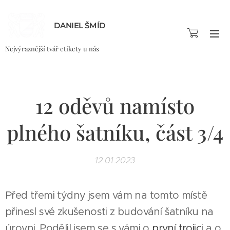
DANIEL ŠMÍD
Nejvýraznější tvář etikety u nás
12 oděvů namísto
plného šatníku, část 3/4
12.01.2023
Před třemi týdny jsem vám na tomto místě
přinesl své zkušenosti z budování šatníku na
úrovni. Podělil jsem se s vámi o
první trojici
a o