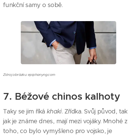
funkční samy o sobě.
Zdroj obrázku: epiphanyng.com
7. Béžové chinos kalhoty
Taky se jim říká
khaki
. Zřídka. Svůj původ, tak
jak je známe dnes, mají mezi vojáky. Mnohé z
toho, co bylo vymyšleno pro vojsko, je