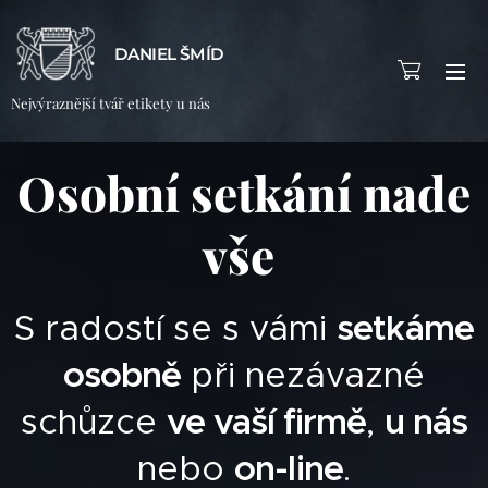
DANIEL ŠMÍD
Nejvýraznější tvář etikety u nás
Osobní setkání nade
vše
S radostí se s vámi
setkáme
osobně
při nezávazné
schůzce
ve vaší firmě
,
u nás
nebo
on-line
.