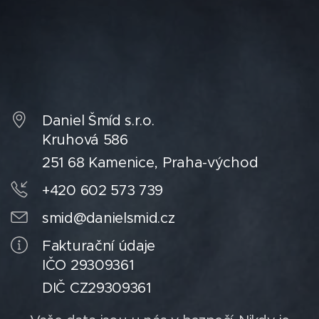
Daniel Šmíd s.r.o.
Kruhová 586
251 68 Kamenice, Praha-východ
+420 602 573 739
smid@danielsmid.cz
Fakturační údaje
IČO 29309361
DIČ CZ29309361