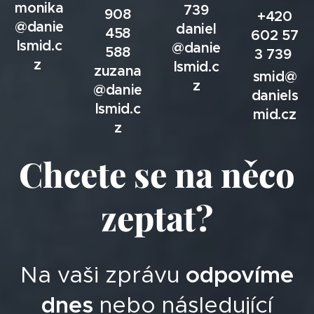
monika
739
908
+420
@danie
daniel
458
602
57
lsmid.c
@danie
588
3 739
z
lsmid.c
zuzana
smid@
z
@danie
daniels
lsmid.c
mid.cz
z
Chcete se na něco
zeptat?
Na vaši zprávu
odpovíme
dnes
nebo následující