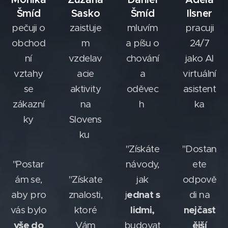
Šmíd
Sasko
Šmíd
Ilsner
pečuji o
zaisťuje
mluvím
pracuji
obchod
m
a píšu o
24/7
ní
vzdelav
chování
jako AI
vztahy
acie
a
virtuální
se
aktivity
oděvec
asistent
zákazní
na
h
ka
ky
Slovens
ku
"Získáte
"Dostan
"Postar
návody,
ete
ám se,
"Získate
jak
odpově
ednat s
aby pro
znalosti,
j
di na
lidmi,
nejčast
vás bylo
ktoré
vše do
ější
Vám
budovat