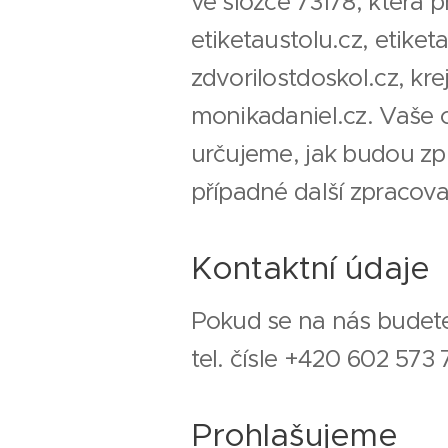
ve složce 73178, která
etiketaustolu.cz, etiket
zdvorilostdoskol.cz, kr
monikadaniel.cz. Vaše 
určujeme, jak budou zp
případné další zpracov
Kontaktní údaje
Pokud se na nás budete
tel. čísle +420 602 573
Prohlašujeme