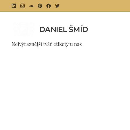
DANIEL ŠMÍD
⚜ 
Nejvýraznější tvář etikety u nás