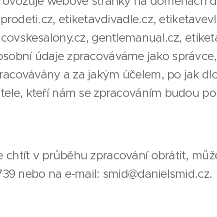
 provozuje webové stránky na doménách d
aprodeti.cz, etiketavdivadle.cz, etiketavev
ejcovskesalony.cz, gentlemanual.cz, etike
osobní údaje zpracováváme jako správce
racovávány a za jakým účelem, po jak d
atele, kteří nám se zpracováním budou p
 chtít v průběhu zpracování obrátit, můž
 739 nebo na e-mail: smid@danielsmid.cz.