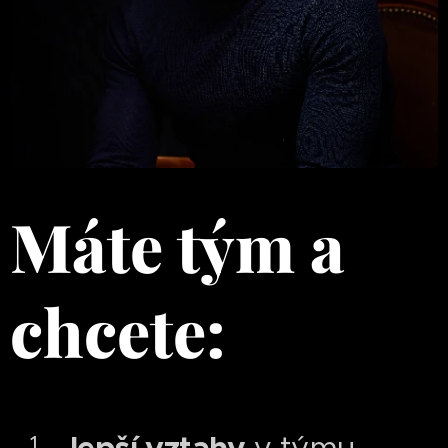
Máte tým a
chcete: