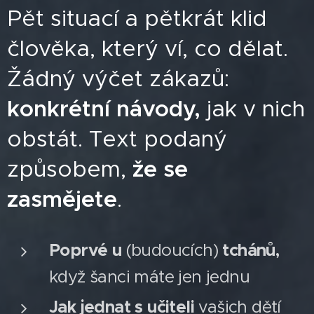
Pět situací a pětkrát klid
člověka, který ví, co dělat.
Žádný výčet zákazů:
konkrétní návody,
jak v nich
obstát. Text podaný
způsobem,
že se
zasmějete
.
Poprvé u
(budoucích)
tchánů,
když šanci máte jen jednu
Jak jednat s učiteli
vašich dětí