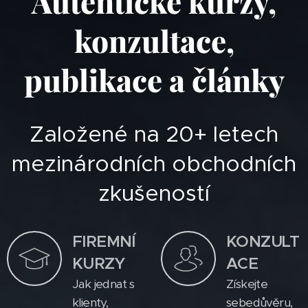
Autentické kurzy,
konzultace,
publikace a články
Založené na 20+ letech
mezinárodních obchodních
zkušeností
FIREMNÍ
KONZULT
KURZY
ACE
Jak jednat s
Získejte
klienty,
sebedůvěru,