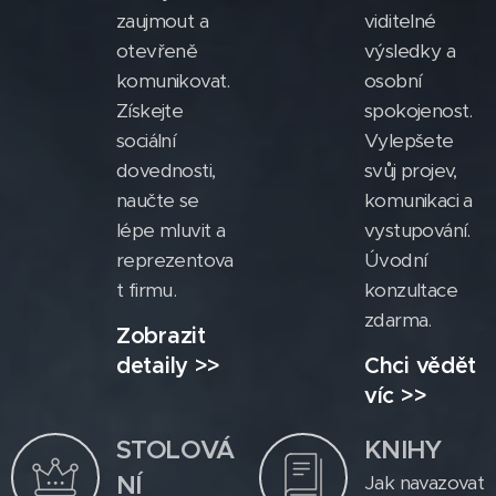
zaujmout a
viditelné
otevřeně
výsledky a
komunikovat.
osobní
Získejte
spokojenost.
sociální
Vylepšete
dovednosti,
svůj projev,
naučte se
komunikaci a
lépe mluvit a
vystupování.
reprezentova
Úvodní
t firmu.
konzultace
zdarma.
Zobrazit
detaily >>
Chci vědět
víc >>
STOLOVÁ
KNIHY
NÍ
Jak navazovat