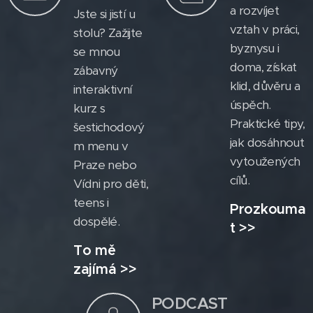
a rozvíjet
Jste si jistí u
vztah v práci,
stolu? Zažijte
byznysu i
se mnou
doma, získat
zábavný
klid, důvěru a
interaktivní
úspěch.
kurz s
Praktické tipy,
šestichodový
jak dosáhnout
m menu v
vytoužených
Praze nebo
cílů.
Vídni pro děti,
teens i
Prozkouma
dospělé.
t >>
To mě
zajímá >>
PODCAST