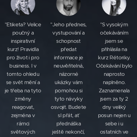
"Etiketa? Velice
"Jeho přednes,
"S vysokým
poučný a
vystupování a
očekáváním
inspirativní
schopnost
jsem se
kurz! Pravidla
předat
přihlásila na
pro život i pro
informace je
kurz Rétoriky.
business. I v
neuvěřitelná,
Očekávání bylo
tomto ohledu
názorné
naprosto
se svět mění a
ukázky vám
naplněno.
je třeba na tyto
pomohou si
Zaznamenala
změny
tyto návyky
jsem za ty 2
reagovat,
osvojit. Budete
dny veliký
zejména v
sI přát, ať
posun nejen u
rámci
přednáška
sebe i u
světových
ještě nekončí,
ostatních ve