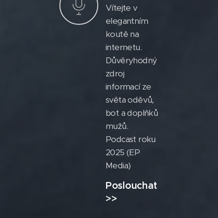
Vítejte v
elegantním
koutě na
internetu.
Důvěryhodný
zdroj
informací ze
světa oděvů,
bot a doplňků
mužů.
Podcast roku
2025 (EP
Media)
Poslouchat
>>