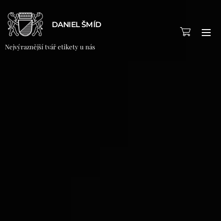
DANIEL ŠMÍD
Nejvýraznější tvář etikety u nás