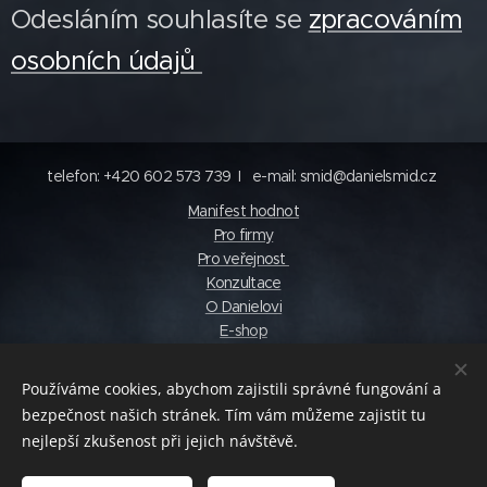
Odesláním souhlasíte se
zpracováním
osobních údajů
telefon: +420 602 573 739 I e-mail: smid@danielsmid.cz
Manifest hodnot
Pro firmy
Pro veřejnost
Konzultace
O Danielovi
E-shop
Katalog
Blog
Používáme cookies, abychom zajistili správné fungování a
© photo by Pelucha Photography
bezpečnost našich stránek. Tím vám můžeme zajistit tu
impressum Canva Pro
nejlepší zkušenost při jejich návštěvě.
© Daniel Šmíd s.r.o.
Obchodní podmínky