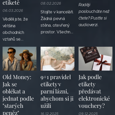
etiketě
08.02.2026
Raději
06.03.2026
posloucháte než
Stojíte v kanceláři.
čtete? Pusťte si
Žádná pevná
Věděli jste, že
audioverzi.
stěna, otevřený
většina
prostor. Všechno
obchodních
je vidět i slyšet.
vztahů se
Káva bublá,
nezhroutí kvůli
klimatizace vrní.
špatné nabídce,
"Hele, zlato,
ale kvůli špatně
koukneš se mi na
zvládnuté
ten report?"
obchodní
Old Money:
9+1 pravidel
Jak podle
Někdo právě
schůzce? Mnoho
Jak se
etikety v
etikety
pronesl větu,
podnikatelů,
oblékat a
parní lázni,
předávat
která měla být
obchodníků i
jednat podle
abychom si ji
elektronické
lehká, ale zůstala
obchodních
"starých
užili
vouchery?
ve vzduchu déle,
manažerů věří, že
peněz"
než by bylo
stačí mít skvělý
16.12.2025
09.12.2025