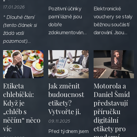
zdrávo.
produkt a
17.01.2026
Pozitivní účinky
Elektronické
přesvědčivá čísla.
parní lázně jsou
vouchery se staly
* Dlouhé čtení
Avšak...
dobře
běžnou součástí
(tento článek si
zdokumentovány.
darování. Jsou
žádá vaši
Omlazující účinek
rychlé, okamžitě
pozornost)
na pokožku, svaly
dostupné a často
Bohatství
a klouby při
vyřeší situaci "na
fascinovalo vždy.
současném
poslední chvíli". To
Nejen proto, že
uvolnění stresu
vše je pravda. Z
lidé toužili po
jsou známy.
hlediska etikety
penězích
Etiketa
Jak změnit
Motorola a
Někteří lidé jsou
však mají jeden
samotných, ale
chlebíčků:
budoucnost
Daniel Šmíd
však specialisté
zásadní
proto, že
Když je
etikety?
představují
na to, jak zkazit
nedostatek:
bohatství
„chléb s
Vytvořte ji.
příručku
jinak terapeutický
nenesou s sebou
historicky
něčím“ něco
digitální
zážitek. Nechci,
téměř žádnou
slibovalo cosi
09.11.2025
víc
etikety pro
abyste byli právě
stopu dárku.
navíc. Čas.
Před týdnem jsem
moderní
"tímto člověkem"
Odstup. Bezpečí.