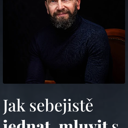
že?
Ukazuje se, že
otázka oblékání
ve školách není jen
otázkou módy, ale
především
vyjádřením
hodnot, které
chceme dětem
předávat.
Jak sebejistě
jednat
,
mluvit
s