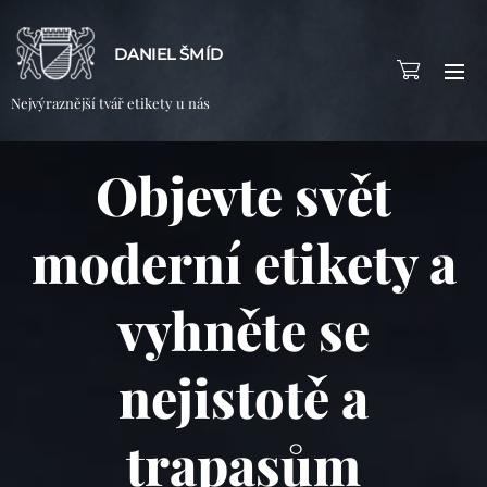
DANIEL ŠMÍD
Nejvýraznější tvář etikety u nás
Objevte svět
moderní etikety a
vyhněte se
nejistotě a
trapasům