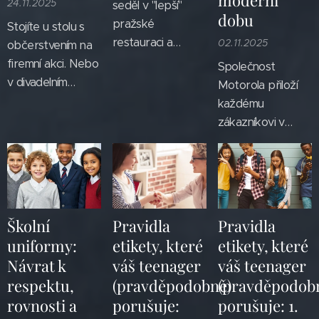
24.11.2025
seděl v "lepší"
právě vy. Proto
dobu
Možnost
pražské
Stojíte u stolu s
jsem přistoupil na
nespěchat.
restauraci a
02.11.2025
občerstvením na
sepsání 9+1
Možnost
sledoval scénu,
firemní akci. Nebo
Společnost
pravidel etikety v
nereagovat
která mě přiměla
v divadelním
Motorola přiloží
parní lázni,...
okamžitě.
napsat tento
foyer. Před vámi
každému
Nemuset
článek. U
leží řada vkusně
zákazníkovi v
vysvětlovat a
vedlejšího stolu
upravených
České republice k
obhajovat se. Není
seděl mladý muž,
nadýchaných
nejnovější verzi
tedy překvapivé,
asi
chlebíčků s
špičkového
že v době, která
pětadvacetiletý,
majonézovým
telefonu
je hlučná,...
ve slušném
salátem, smotkem
motorola razr
Školní
Pravidla
Pravidla
obleku. Vypadal
delikátní šunky a
60 ultra
jako
uniformy:
etikety, které
etikety, které
úspěšně.
vajíčkem. Snítka
dárek unikátní
Návrat k
váš teenager
váš teenager
Pravděpodobně
petrželky,
publikaci o
respektu,
(pravděpodobně)
(pravděpodob
pracovní schůzka.
nařezaná okurka.
slušném chování. S
Naproti němu
rovnosti a
porušuje:
porušuje: 1.
Sbíhají se vám
tímto luxusním,