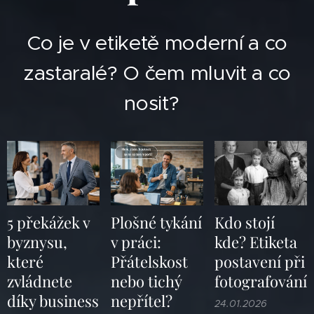
Co je v etiketě moderní a co
zastaralé?
O čem mluvit a co
nosit?
5 překážek v
Plošné tykání
Kdo stojí
byznysu,
v práci:
kde? Etiketa
které
Přátelskost
postavení při
zvládnete
nebo tichý
fotografování
díky business
nepřítel?
24.01.2026