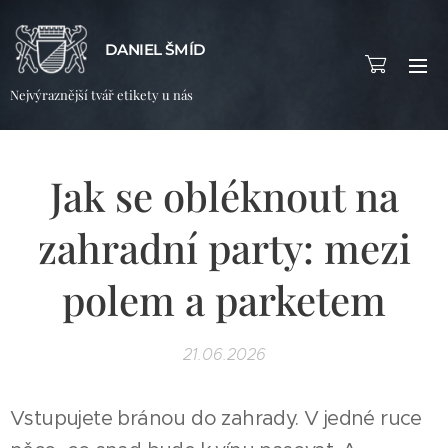
DANIEL ŠMÍD
Nejvýraznější tvář etikety u nás
Jak se obléknout na
zahradní party: mezi
polem a parketem
21.06.2026
Vstupujete bránou do zahrady. V jedné ruce