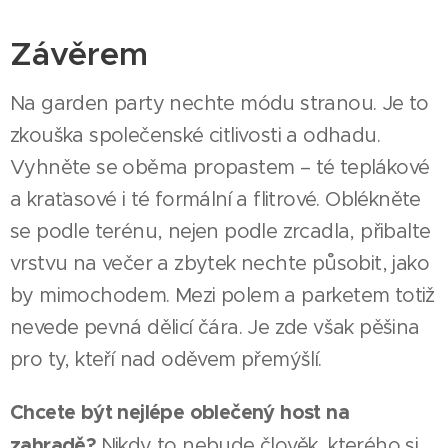
Závěrem
Na garden party nechte módu stranou. Je to
zkouška společenské citlivosti a odhadu.
Vyhněte se oběma propastem – té teplákové
a kraťasové i té formální a flitrové. Oblékněte
se podle terénu, nejen podle zrcadla, přibalte
vrstvu na večer a zbytek nechte působit, jako
by mimochodem. Mezi polem a parketem totiž
nevede pevná dělicí čára. Je zde však pěšina
pro ty, kteří nad oděvem přemýšlí.
Chcete být nejlépe oblečený host na
zahradě?
Nikdy to nebude člověk, kterého si