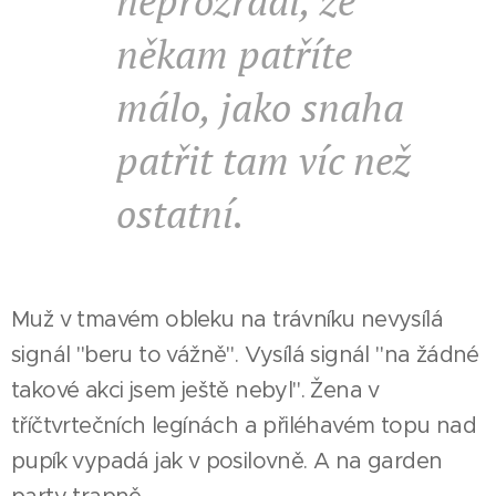
neprozradí, že
někam patříte
málo, jako snaha
patřit tam víc než
ostatní.
Muž v tmavém obleku na trávníku nevysílá
signál "beru to vážně". Vysílá signál "na žádné
takové akci jsem ještě nebyl". Žena v
tříčtvrtečních legínách a přiléhavém topu nad
pupík vypadá jak v posilovně. A na garden