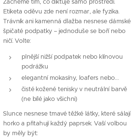
Začněme tím, co diktuje samo prostředí.
Etiketa oděvu zde není rozmar, ale fyzika.
Trávník ani kamenná dlažba nesnese dámské
špičaté podpatky – jednoduše se boří nebo
ničí. Volte:
plnější nižší podpatek nebo klínovou
podrážku
elegantní mokasíny, loafers nebo…
čisté kožené tenisky v neutrální barvě
(ne bílé jako všichni)
Slunce nesnese tmavé těžké látky, které sálají
horko a přitahují každý paprsek. Vaší volbou
by měly být: