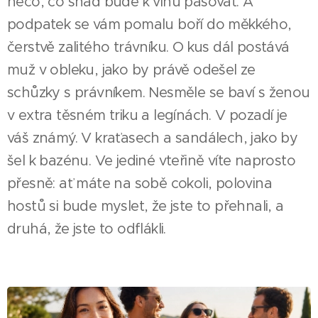
něco, co snad bude k vínu pasovat. A
podpatek se vám pomalu boří do měkkého,
čerstvě zalitého trávníku. O kus dál postává
muž v obleku, jako by právě odešel ze
schůzky s právníkem. Nesměle se baví s ženou
v extra těsném triku a legínách. V pozadí je
váš známý. V kraťasech a sandálech, jako by
šel k bazénu. Ve jediné vteřině víte naprosto
přesně: ať máte na sobě cokoli, polovina
hostů si bude myslet, že jste to přehnali, a
druhá, že jste to odflákli.