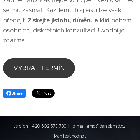
Žádné Faux Pas nejde vzít zpět. Nezbývá, než
se mu zasmát. Každému trapasu lze však
Získejte jistotu, důvěru a klid
předejít.
během
osobních, diskrétních konzultací. Úvodní je
zdarma.
VYBRAT TERMÍN
Share
telefon: +420 602 573 739 I e-mail: smid@danielsmid.cz
Manifest hodnot