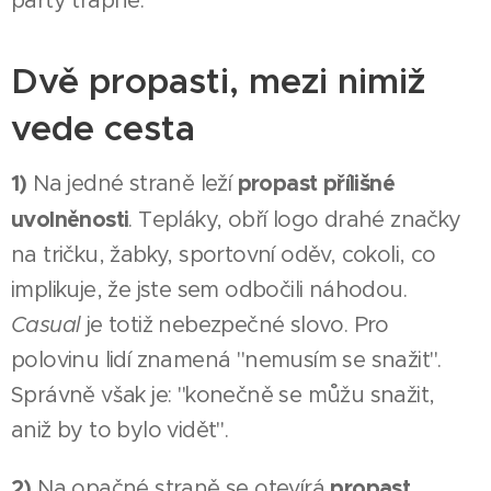
party trapně.
Dvě propasti, mezi nimiž
vede cesta
1)
propast přílišné
Na jedné straně leží
uvolněnosti
. Tepláky, obří logo drahé značky
na tričku, žabky, sportovní oděv, cokoli, co
implikuje, že jste sem odbočili náhodou.
Casual
je totiž nebezpečné slovo. Pro
polovinu lidí znamená "nemusím se snažit".
Správně však je: "konečně se můžu snažit,
aniž by to bylo vidět".
2)
propast
Na opačné straně se otevírá