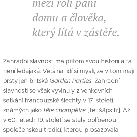
mezi rolí paní
domu a člověka,
který lítá v zástěře.
Zahradní slavnost má přitom svou historii a ta
není ledajaká. Většina lidí si myslí, že v tom mají
prsty jen britské G
arden Parties.
Zahradní
slavnosti se však vyvinuly z venkovních
setkání francouzské šlechty v 17. století,
známých jako
fête champêtre
[fet šãpɛːtr]. Až
v 60. letech 19. století se staly oblíbenou
společenskou tradicí, kterou prosazovala