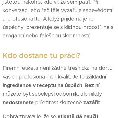
jistotou někoho, kdo ví, že sem patří. Při
konverzaci jeho řeč těla vyzařuje sebevědomí
a profesionalitu. A když přijde na jeho
úspěchy, prezentuje se s klidnou hrdostí, ne s
arogancí nebo falešnou skromností.
Kdo dostane tu práci?
Firemní etiketa není žádná třešnička na dortu
základní
vašich profesionálních kvalit. Je to
ingredience
v receptu na úspěch
Bez ní
.
můžete být sebelepší odborník, ale nikdy
nedostanete
zazářit
příležitost skutečně
.
etiketě dá naučit
Dobrá zpráva je, že se
.