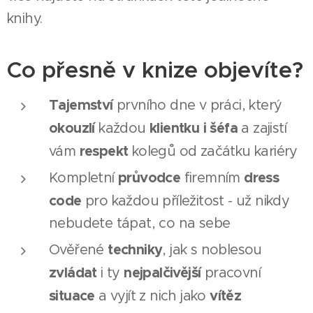
knihy.
Co přesně v knize objevíte?
Tajemství
prvního dne v práci, který
okouzlí
klientku i šéfa
každou
a zajistí
respekt
vám
kolegů od začátku kariéry
průvodce
dress
Kompletní
firemním
code
pro každou příležitost - už nikdy
nebudete tápat, co na sebe
techniky
Ověřené
, jak s noblesou
zvládat
nejpalčivější
i ty
pracovní
situace
vítěz
a vyjít z nich jako