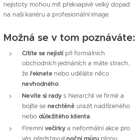
nejistoty mohou mít překvapivě velký dopad
na naši kariéru a profesionální image.
Možná se v tom poznáváte:
Cítíte se nejistí
při formálních
obchodních jednáních a máte strach,
řeknete
že
nebo uděláte něco
nevhodného
.
Nevíte si rady
s hierarchií ve firmě a
nechtěně
bojíte se
urazit nadřízeného
důležitého klienta
nebo
.
večírky
Firemní
a neformální akce pro
noční můru
vás představují
plnou