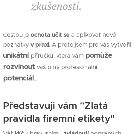
zkušenosti.
ochota učit se
Cestou je
a aplikovat nové
v praxi
poznatky
. A proto jsem pro vás vytvořil
unikátní
pomůže
příručku, která vám
rozvinout
váš plný profesionální
potenciál
...
Představuji vám "Zlatá
pravidla firemní etikety"
klíč
zvládnutí
Váš
k bravurnímu
nepsaných