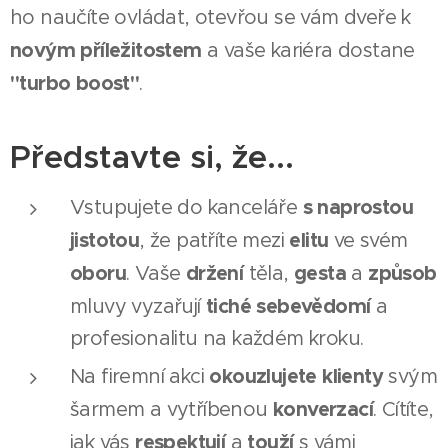
ho naučíte ovládat, otevřou se vám dveře k
novým příležitostem
a vaše kariéra dostane
"turbo boost"
.
Představte si, že...
s naprostou
Vstupujete do kanceláře
jistotou
elitu
, že patříte mezi
ve svém
oboru
držení
gesta
způsob
. Vaše
těla,
a
tiché sebevědomí
mluvy vyzařují
a
profesionalitu na každém kroku.
okouzlujete
klienty
Na firemní akci
svým
konverzací
šarmem a vytříbenou
. Cítíte,
respektují
touží
jak vás
a
s vámi