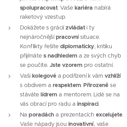
spolupracovat
kariéra
. Vaše
nabírá
raketový vzestup.
zvládat
Dokážete s grácií
i ty
pracovní
nejnáročnější
situace.
diplomaticky
Konflikty řešíte
, kritiku
s nadhledem
přijímáte
a ze svých chyb
Jste vzorem
se poučíte.
pro ostatní.
kolegové
vzhlíží
Vaši
a podřízení k vám
respektem
Přirozeně
s obdivem a
.
se
lídrem
stáváte
a mentorem. Lidé se na
inspiraci
vás obrací pro radu a
.
poradách
excelujete
Na
a prezentacích
.
inovativní
Vaše nápady jsou
, vaše