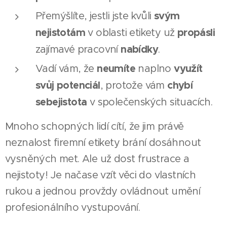
svým
Přemýšlíte, jestli jste kvůli
nejistotám
propásli
v oblasti etikety už
nabídky
zajímavé pracovní
.
neumíte
využít
Vadí vám, že
naplno
svůj potenciál
chybí
, protože vám
sebejistota
v společenských situacích.
Mnoho schopných lidí cítí, že jim právě
neznalost firemní etikety brání dosáhnout
vysněných met. Ale už dost frustrace a
nejistoty! Je načase vzít věci do vlastních
rukou a jednou provždy ovládnout umění
profesionálního vystupování.