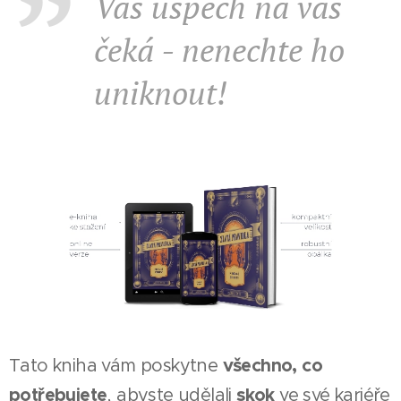
Váš úspěch na vás
čeká - nenechte ho
uniknout!
všechno, co
Tato kniha vám poskytne
potřebujete
skok
, abyste udělali
ve své kariéře