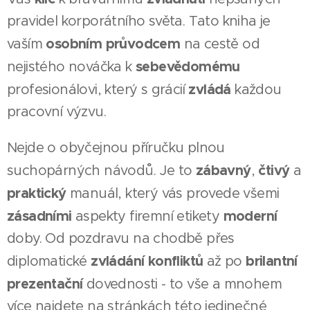
pravidel korporátního světa. Tato kniha je
osobním průvodcem
vaším
na cestě od
sebevědomému
nejistého nováčka k
zvládá
profesionálovi, který s grácií
každou
pracovní výzvu.
Nejde o obyčejnou příručku plnou
zábavný
čtivý
suchopárných návodů. Je to
,
a
praktický
manuál, který vás provede všemi
zásadními
moderní
aspekty firemní etikety
doby. Od pozdravu na chodbě přes
zvládání konfliktů
brilantní
diplomatické
až po
prezentační
dovednosti - to vše a mnohem
více najdete na stránkách této jedinečné