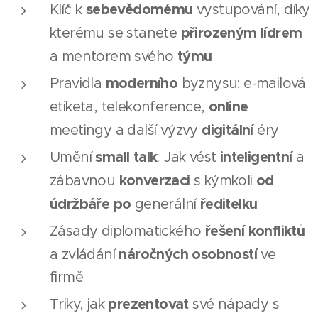
sebevědomému
Klíč k
vystupování, díky
přirozeným lídrem
kterému se stanete
týmu
a mentorem svého
moderního
Pravidla
byznysu: e-mailová
online
etiketa, telekonference,
digitální
meetingy a další výzvy
éry
small talk
inteligentní
Umění
: Jak vést
a
konverzaci
od
zábavnou
s kýmkoli
údržbáře po
ředitelku
generální
řešení konfliktů
Zásady diplomatického
náročných
osobností
a zvládání
ve
firmě
prezentovat
Triky, jak
své nápady s