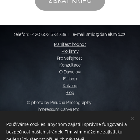
ZÍSKAT KNIHU
telefon: +420 602 573 739 I e-mail: smid@danielsmid.cz
Manifest hodnot
Pro firmy
Pro veřejnost
Konzultace
O Danielovi
E-shop
Katalog
Blog
© photo by Pelucha Photography
impressum Canva Pro
© Daniel Šmíd s.r.o.
Obchodní podmínky
Používáme cookies, abychom zajistili správné fungování a
Prohlášení o ochraně osobních údajů
Cookies
bezpečnost našich stránek. Tím vám můžeme zajistit tu
nejlepší zkušenost při jejich návštěvě.