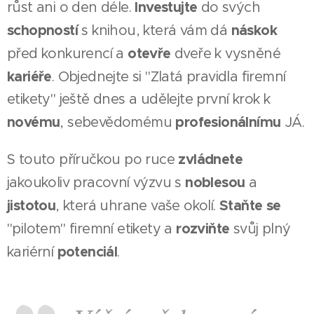
Investujte
růst ani o den déle.
do svých
schopností
náskok
s knihou, která vám dá
otevře
před konkurencí a
dveře k vysněné
kariéře
. Objednejte si "Zlatá pravidla firemní
etikety" ještě dnes a udělejte první krok k
novému
profesionálnímu
, sebevědomému
JÁ.
zvládnete
S touto příručkou po ruce
noblesou
jakoukoliv pracovní výzvu s
a
jistotou
Staňte se
, která uhrane vaše okolí.
rozviňte
"pilotem" firemní etikety a
svůj plný
potenciál
kariérní
.