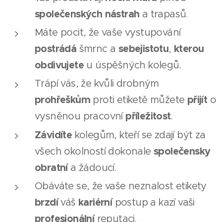
společenských nástrah
a trapasů.
Máte pocit, že vaše vystupování
postrádá
sebejistotu
kterou
šmrnc a
,
obdivujete
u úspěšných kolegů.
Trápí vás, že kvůli drobným
prohřeškům
přijít
proti etiketě můžete
o
příležitost
vysněnou pracovní
.
Závidíte
kolegům, kteří se zdají být za
společensky
všech okolností dokonale
obratní
a žádoucí.
Obáváte se, že vaše neznalost etikety
brzdí
kariérní
váš
postup a kazí vaši
profesionální
reputaci.