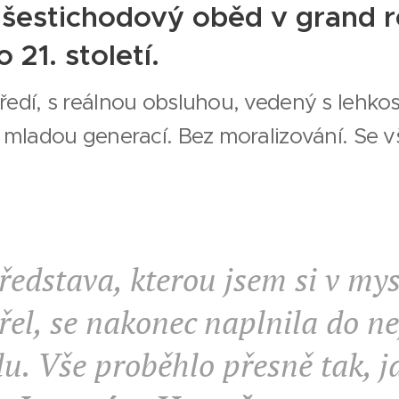
 šestichodový oběd v grand r
 21. století.
ředí, s reálnou obsluhou, vedený s lehko
s mladou generací. Bez moralizování. Se v
edstava, kterou jsem si v mys
řel, se nakonec naplnila do n
lu. Vše proběhlo přesně tak, j