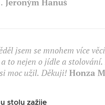
..
Jeroným Hanuš
děl jsem se mnohem více věcí
 a to nejen o jídle a stolování
si moc užil. Děkuji!
Honza M
u stolu zažije