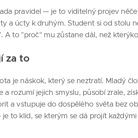
sada pravidel — je to viditelný projev něč
ity a úcty k druhým. Student si od stolu 
č". A to "proč" mu zůstane dál, než kterýkol
í za to
ota je náskok, který se neztratí. Mladý člo
a rozumí jejich smyslu, působí zrale, zís
orit a vstupuje do dospělého světa bez ob
 je to klid, se kterým se dá projít každými