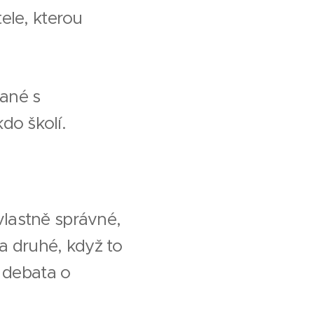
ele, kterou
ané s
do školí.
 vlastně správné,
na druhé, když to
 debata o