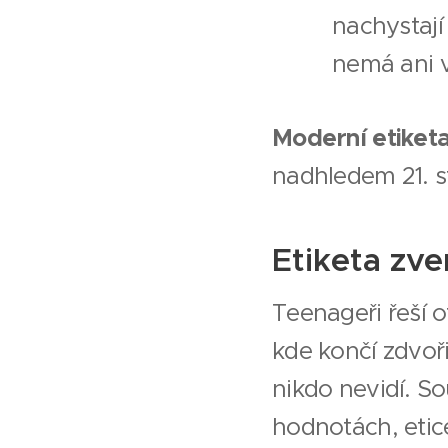
nachystají
nemá ani v
Moderní etiketa
nadhledem 21. st
Etiketa zve
Teenageři řeší o
kde končí zdvoři
nikdo nevidí. S
hodnotách, etic