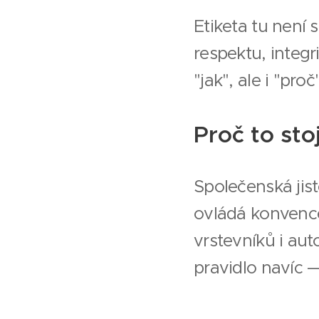
Etiketa tu není 
respektu, integr
"jak", ale i "pro
Proč to stoj
Společenská jist
ovládá konvence 
vrstevníků i aut
pravidlo navíc —