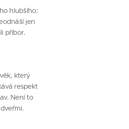
eho hlubšího:
neodnáší jen
i příbor.
věk, který
kává respekt
av. Není to
 dveřmi.