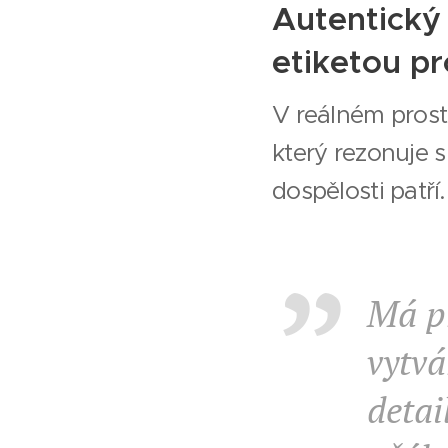
Autentický
etiketou pro
V reálném prost
který rezonuje 
dospělosti patří.
Má př
vytvá
detai