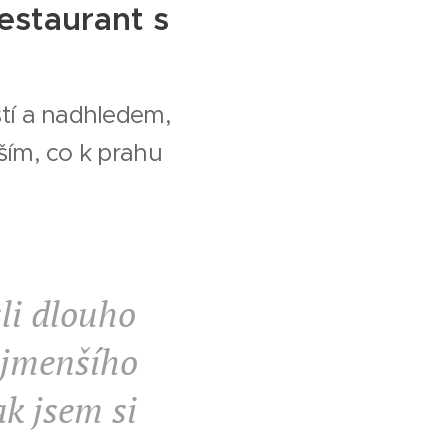
estaurant s
stí a nadhledem,
ším, co k prahu
li dlouho
ejmenšího
ak jsem si