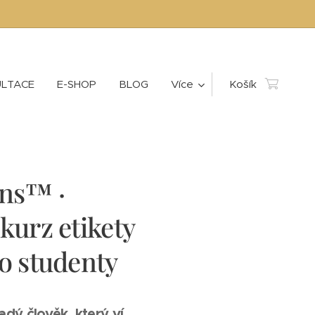
LTACE
E-SHOP
BLOG
Více
Košík
ens™ ·
 kurz etikety
ro studenty
dý člověk, který ví