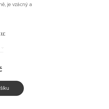
ně, je vzácný a
tu:
č
šíku