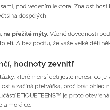
 sami, pod vedením lektora. Znalost hostit
ětšina dospělých.
, ne přežité mýty.
Vážné dovednosti pod
oletí. A bez pocitu, že vaše velké děti něk
nčí, hodnoty zevnitř
tázky, které menší děti ještě neřeší: co je
lost a začíná přetvářka, proč brát ohled 
oučástí ETIQUETEENS™ je proto otevřená
e a morálce.