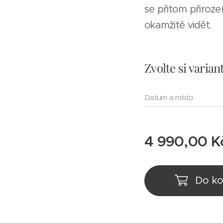
se přitom přiroze
okamžitě vidět.
Zvolte si varian
Datum a místo
4 990,00
K
Do ko