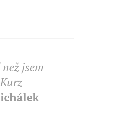
 než jsem
. Kurz
ichálek