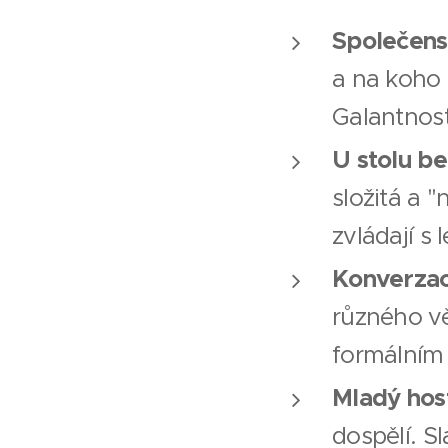
Společens
a na koho 
Galantnost
U stolu be
složitá a 
zvládají s 
Konverzac
různého vě
formálním 
Mladý host
dospělí. Sl