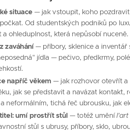
ké situace
— jak vstoupit, koho pozdravi
počkat. Od studentských podniků po luxu
 a ohleduplnost, která nepůsobí nuceně.
z zaváhání
— příbory, sklenice a inventář s
"neposedná" jídla — pečivo, předkrmy, pol
lehkostí.
e napříč věkem
— jak rozhovor otevřít a 
ku, jak se představit a navázat kontakt, r
a neformálním, tichá řeč ubrousku, jak el
itel: umí prostřít stůl
— totéž umění
l'ar
avnostní stůl s ubrusy, příbory, sklo, ubro