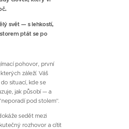
oč.
lý svět — s lehkostí,
storem ptát se po
ijímací pohovor, první
 kterých záleží. Váš
do situací, kde se
uje, jak působí — a
"neporadí pod stolem".
dokáže sedět mezi
kutečný rozhovor a cítit