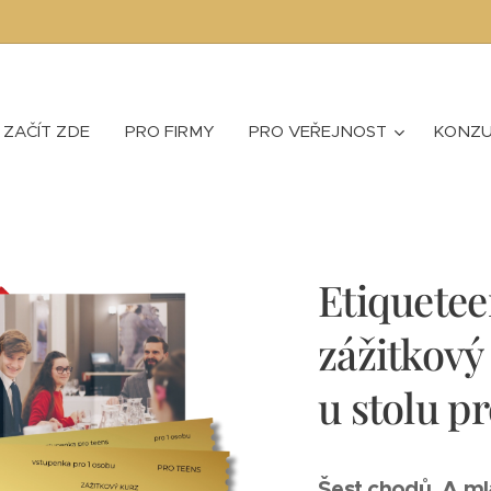
ZAČÍT ZDE
PRO FIRMY
PRO VEŘEJNOST
KONZU
Etiquete
zážitkový
u stolu p
Šest chodů. A mla