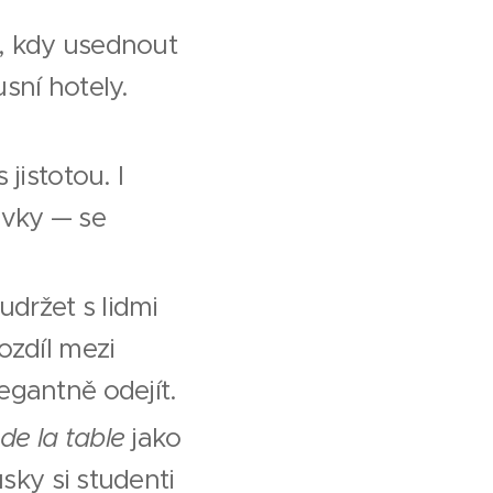
t, kdy usednout
sní hotely.
 jistotou. I
évky — se
udržet s lidmi
ozdíl mezi
egantně odejít.
t de la table
jako
usky si studenti