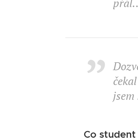
přál.
Dozvě
čekal
jsem 
Co student 