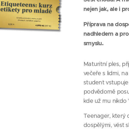
nejen jak, ale i pr
Příprava na dospě
nadhledem a pro
smyslu.
Maturitní ples, př
večeře s lidmi, na
student vstupuje 
podvědomě posuz
kde už mu nikdo 
Teenager, který 
dospělými, vést s