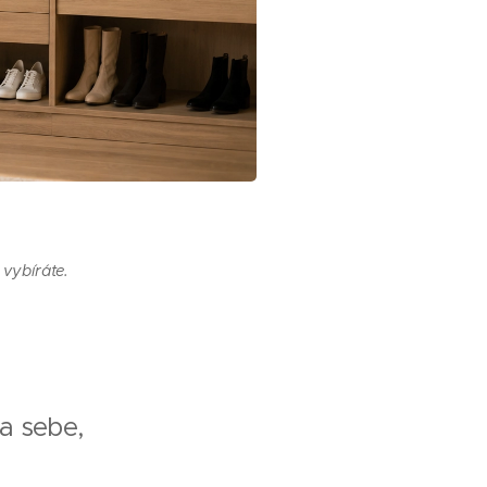
 vybíráte.
Naučíte s
na sebe,