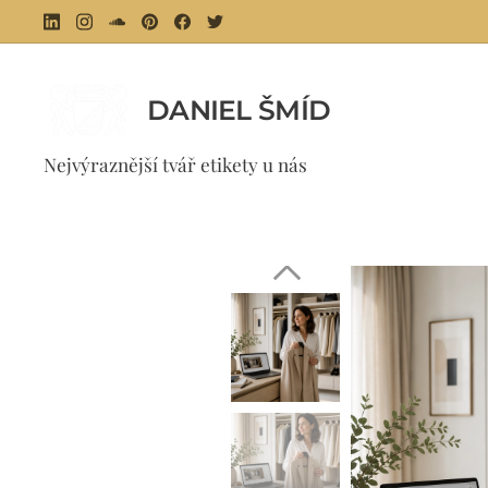
DANIEL ŠMÍD
⚜ 
Nejvýraznější tvář etikety u nás