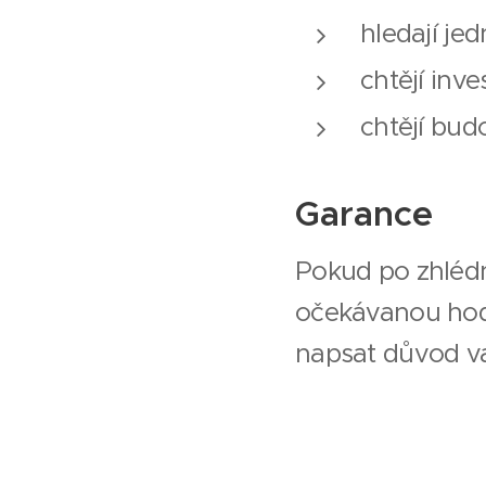
hledají j
chtějí inv
chtějí bud
Garance
Pokud po zhlédn
očekávanou hodn
napsat důvod va