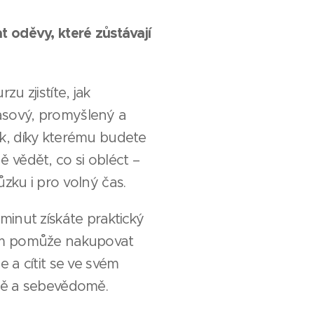
t oděvy, které zůstávají
zu zjistíte, jak
sový, promyšlený a
k, díky kterému budete
 vědět, co si obléct –
zku i pro volný čas.
minut získáte praktický
ám pomůže nakupovat
e a cítit se ve svém
ně a sebevědomě.