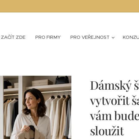
ZAČÍT ZDE
PRO FIRMY
PRO VEŘEJNOST
KONZU
Dámský ša
vytvořit š
vám bude
sloužit