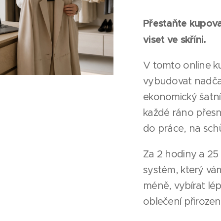
Přestaňte kupova
viset ve skříni.
V tomto online kur
vybudovat nadča
ekonomický šatní
každé ráno přesně
do práce, na schů
Za 2 hodiny a 25 
systém, který v
méně, vybírat lép
oblečení přiroze