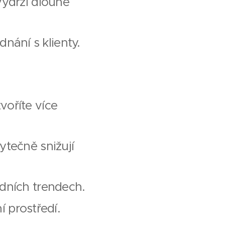
vydrží dlouhé
ednání s klienty.
voříte více
ytečně snižují
ódních trendech.
í prostředí.