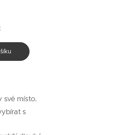
č
šíku
v své místo.
ybírat s