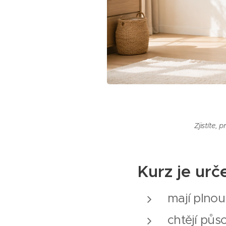
e nosí.
Zjistíte,
Kurz je urč
mají plnou 
chtějí půs