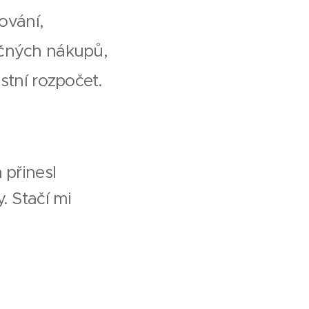
ování,
ečných nákupů,
stní rozpočet.
 přinesl
 Stačí mi