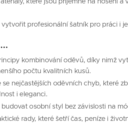
teriály, které jsou příjemné na nošení a 
ak vytvořit profesionální šatník pro práci i j
..
rincipy kombinování oděvů, díky nimž vyt
menšího počtu kvalitních kusů.
 se nejčastějších oděvních chyb, které zb
ost i eleganci.
 budovat osobní styl bez závislosti na m
ktické rady, které šetří čas, peníze i životn