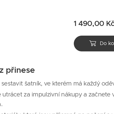
1 490,00
K
Do ko
z přinese
 sestavit šatník, ve kterém má každý odě
 utrácet za impulzivní nákupy a začnete v
.