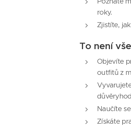
Poznáte ma
roky.
Zjistíte, j
To není vše.
Objevíte p
outfitů z 
Vyvarujete
důvěryhodn
Naučíte se
Získáte pra