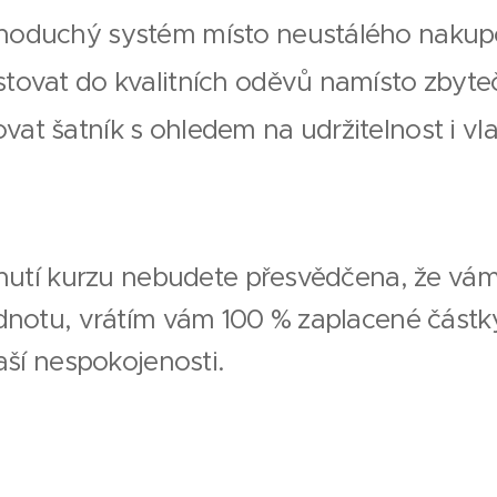
ednoduchý systém místo neustálého nakup
estovat do kvalitních oděvů namísto zbyt
ovat šatník s ohledem na udržitelnost i vla
utí kurzu nebudete přesvědčena, že vám
otu, vrátím vám 100 % zaplacené částky.
ší nespokojenosti.