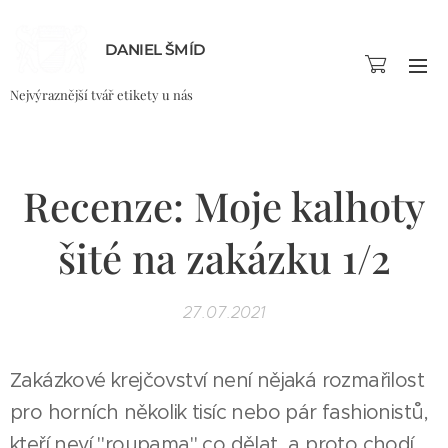
DANIEL ŠMÍD
Nejvýraznější tvář etikety u nás
Recenze: Moje kalhoty
šité na zakázku 1/2
27.07.2021
Zakázkové krejčovství není nějaká rozmařilost
pro horních několik tisíc nebo pár fashionistů,
kteří neví "roupama" co dělat, a proto chodí