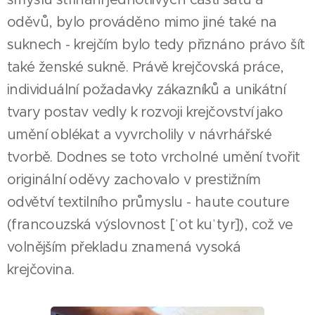
oděvů, bylo prováděno mimo jiné také na
suknech - krejčím bylo tedy přiznáno právo šít
také ženské sukně. Právě krejčovská práce,
individuální požadavky zákazníků a unikátní
tvary postav vedly k rozvoji krejčovství jako
umění oblékat a vyvrcholily v návrhářské
tvorbě. Dodnes se toto vrcholné umění tvořit
originální oděvy zachovalo v prestižním
odvětví textilního průmyslu - haute couture
(francouzská výslovnost [ˈot kuˈtyr]), což ve
volnějším překladu znamená vysoká
krejčovina.