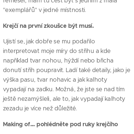
řemesel, mám tu čest být s jedním z mála
"exemplářů" v jedné místnosti.
Krejčí na první zkoušce být musí.
Ujistí se, jak dobře se mu podařilo
interpretovat moje míry do střihu a kde
například tvar nohou, hýždí nebo břicha
donutí střih poupravit. Ladí také detaily, jako je
výška pasu, tvar nohavic a jak kalhoty
vypadají na zadku. Možná, že jste se nad tím
ještě nezamýšleli, ale to, jak vypadají kalhoty
zezadu je více než důležité.
Making of... pohlédněte pod ruky krejčího