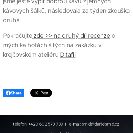
jsme ještě vypít dobrou kávu z jemných
kávových šálků, následovala za týden zkouška
druhá.
Pokračujte
zde >> na druhý díl recenze
o
mých kalhotách šitých na zakázku v
krejčovském ateliéru
Ditafil
.
Share
telefon: +420 602 573 739 I e-mail: smid@danielsmid.cz