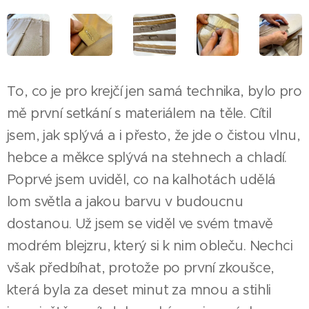
To, co je pro krejčí jen samá technika, bylo pro
mě první setkání s materiálem na těle. Cítil
jsem, jak splývá a i přesto, že jde o čistou vlnu,
hebce a měkce splývá na stehnech a chladí.
Poprvé jsem uviděl, co na kalhotách udělá
lom světla a jakou barvu v budoucnu
dostanou. Už jsem se viděl ve svém tmavě
modrém blejzru, který si k nim obleču. Nechci
však předbíhat, protože po první zkoušce,
která byla za deset minut za mnou a stihli