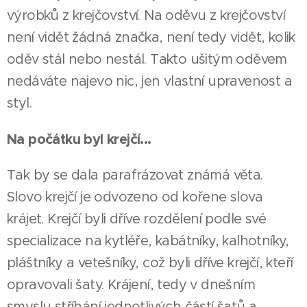
výrobků z krejčovství. Na oděvu z krejčovství
není vidět žádná značka, není tedy vidět, kolik
oděv stál nebo nestál. Takto ušitým oděvem
nedáváte najevo nic, jen vlastní upravenost a
styl.
Na počátku byl krejčí...
Tak by se dala parafrázovat známá věta.
Slovo krejčí je odvozeno od kořene slova
krájet. Krejčí byli dříve rozdělení podle své
specializace na kytléře, kabátníky, kalhotníky,
pláštníky a vetešníky, což byli dříve krejčí, kteří
opravovali šaty. Krájení, tedy v dnešním
smyslu stříhání jednotlivých částí šatů a