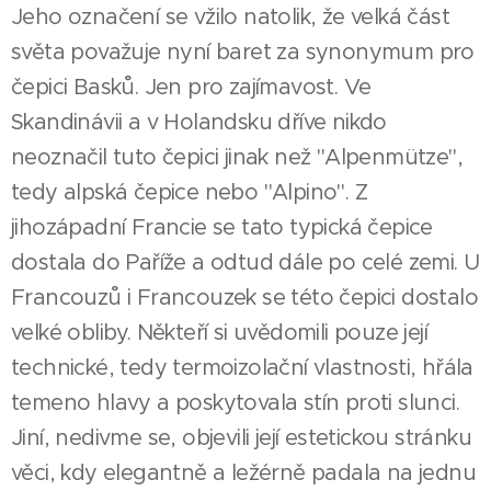
Jeho označení se vžilo natolik, že velká část
světa považuje nyní baret za synonymum pro
čepici Basků. Jen pro zajímavost. Ve
Skandinávii a v Holandsku dříve nikdo
neoznačil tuto čepici jinak než "Alpenmütze",
tedy alpská čepice nebo "Alpino". Z
jihozápadní Francie se tato typická čepice
dostala do Paříže a odtud dále po celé zemi. U
Francouzů i Francouzek se této čepici dostalo
velké obliby. Někteří si uvědomili pouze její
technické, tedy termoizolační vlastnosti, hřála
temeno hlavy a poskytovala stín proti slunci.
Jiní, nedivme se, objevili její estetickou stránku
věci, kdy elegantně a ležérně padala na jednu