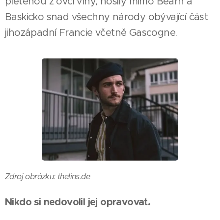
pletenou z ovčí vlny, nosily mimo Béarn a
Baskicko snad všechny národy obývající část
jihozápadní Francie včetně Gascogne.
Zdroj obrázku: thelins.de
Nikdo si nedovolil jej opravovat.