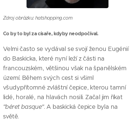
Zdroj obrázku: hatshopping.com
Co by to byl za císaře, kdyby neodpočíval.
Velmi často se vydával se svojí ženou Eugénií
do Baskicka, které nyní leží z části na
francouzském, většinou však na španělském
území. Během svých cest si všiml
všudypřítomné zvláštní čepice, kterou tamní
lidé, horalé, na hlavách nosili. Začal jim říkat
"béret basque"
. A baskická čepice byla na
světě.