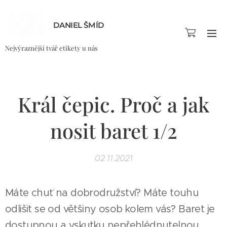
DANIEL ŠMÍD
Nejvýraznější tvář etikety u nás
Král čepic. Proč a jak
nosit baret 1/2
02.11.2021
Máte chuť na dobrodružství? Máte touhu
odlišit se od většiny osob kolem vás? Baret je
dostupnou a vskutku nepřehlédnutelnou