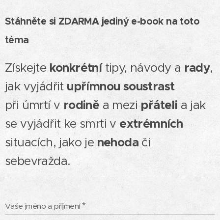
Stáhněte si ZDARMA jediný e-book na toto
téma
Získejte
konkrétní
tipy, návody a
rady
,
jak vyjádřit
upřímnou
soustrast
při úmrtí v
rodině
a mezi
přáteli
a jak
se vyjádřit ke smrti v
extrémních
situacích, jako je
nehoda
či
sebevražda.
Vaše jméno a příjmení