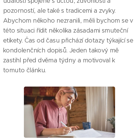
události spojené s úctou, zdvořilostí a
pozorností, ale také s tradicemi a zvyky.
Abychom někoho nezranili, měli bychom se v
této situaci řídit několika zásadami smuteční
etikety. Čas od času přichází dotazy týkající se
kondolenčních dopisů. Jeden takový mě
zastihl před dvěma týdny a motivoval k
tomuto článku.