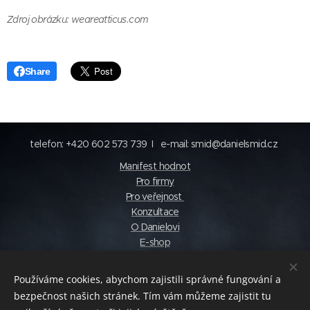
Zdroj obrázku: weareatticus.com
Share
telefon: +420 602 573 739 I e-mail: smid@danielsmid.cz
Manifest hodnot
Pro firmy
Pro veřejnost
Konzultace
O Danielovi
E-shop
Katalog
Blog
Používáme cookies, abychom zajistili správné fungování a
© photo by Pelucha Photography
bezpečnost našich stránek. Tím vám můžeme zajistit tu