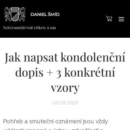
DANIEL ŠMÍD
Nejvýraznější tvář etikety u nás
Jak napsat kondolenční
dopis + 3 konkrétní
vzory
05.09.2023
Pohřeb a smuteční oznámení jsou vždy