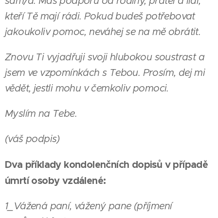
sám/a. Máš podporu od rodiny, přátel a lidí,
kteří Tě mají rádi. Pokud budeš potřebovat
jakoukoliv pomoc, neváhej se na mě obrátit.
Znovu Ti vyjadřuji svoji hlubokou soustrast a
jsem ve vzpomínkách s Tebou. Prosím, dej mi
vědět, jestli mohu v čemkoliv pomoci.
Myslím na Tebe.
(váš podpis)
Dva příklady kondolenčních dopisů v případě
úmrtí osoby vzdálené:
1_Vážená paní, vážený pane (příjmení