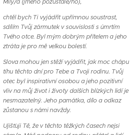
Milý/á (jméno pozůstalé/ho),
chtěl bych Ti vyjádřit upřímnou soustrast,
sdílím Tvůj zármutek v souvislosti s úmrtím
Tvého otce. Byl mým dobrým přítelem a jeho
ztráta je pro mě velkou bolestí.
Slova mohou jen stěží vyjádřit, jak moc chápu
tíhu těchto dní pro Tebe a Tvoji rodinu. Tvůj
otec byl inspirativní osobou a jeho pozitivní
vliv na můj život i životy dalších blízkých lidí je
nesmazatelný. Jeho památka, dílo a odkaz
zůstanou s námi navždy.
Ujišťuji Tě, že v těchto těžkých časech nejsi