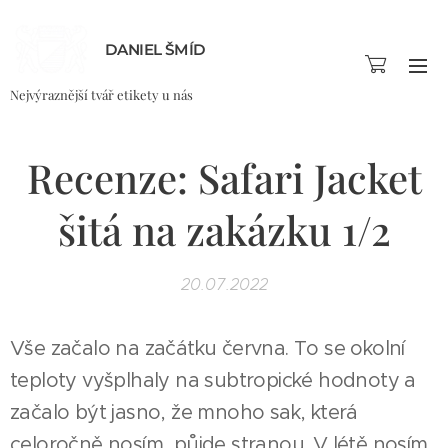
DANIEL ŠMÍD
Nejvýraznější tvář etikety u nás
Recenze: Safari Jacket
šitá na zakázku 1/2
20.07.2022
Vše začalo na začátku června. To se okolní
teploty vyšplhaly na subtropické hodnoty a
začalo být jasno, že mnoho sak, která
celoročně nosím, půjde stranou. V létě nosím