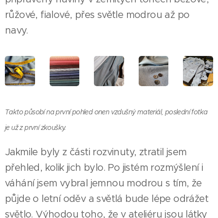
růžové, fialové, přes světle modrou až po
navy.
Takto působí na první pohled onen vzdušný materiál, poslední fotka
je už z první zkoušky.
Jakmile byly z části rozvinuty, ztratil jsem
přehled, kolik jich bylo. Po jistém rozmýšlení i
váhání jsem vybral jemnou modrou s tím, že
půjde o letní oděv a světlá bude lépe odrážet
světlo. Výhodou toho, že v ateliéru jsou látky