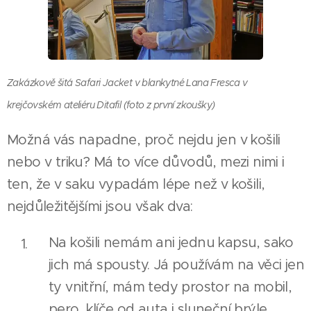
Zakázkově šitá Safari Jacket v blankytné Lana Fresca v
krejčovském ateliéru Ditafil (foto z první zkoušky)
Možná vás napadne, proč nejdu jen v košili
nebo v triku? Má to více důvodů, mezi nimi i
ten, že v saku vypadám lépe než v košili,
nejdůležitějšími jsou však dva:
Na košili nemám ani jednu kapsu, sako
jich má spousty. Já používám na věci jen
ty vnitřní, mám tedy prostor na mobil,
pero, klíče od auta i sluneční brýle.