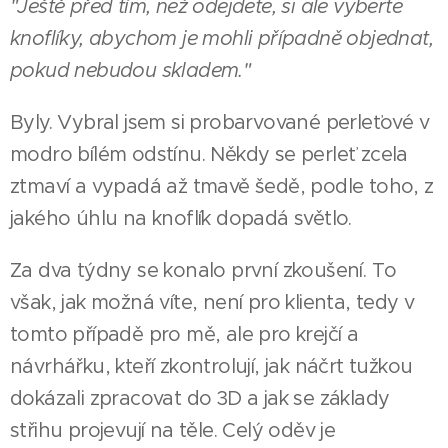
"Ještě před tím, než odejdete, si ale vyberte
knoflíky, abychom je mohli případně objednat,
pokud nebudou skladem."
Byly. Vybral jsem si probarvované perleťové v
modro bílém odstínu. Někdy se perleť zcela
ztmaví a vypadá až tmavě šedě, podle toho, z
jakého úhlu na knoflík dopadá světlo.
Za dva týdny se konalo první zkoušení. To
však, jak možná víte, není pro klienta, tedy v
tomto případě pro mě, ale pro krejčí a
návrhářku, kteří zkontrolují, jak náčrt tužkou
dokázali zpracovat do 3D a jak se základy
střihu projevují na těle. Celý oděv je