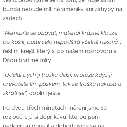
vešlo. Shodli jsme se na tom, že moje safari
bunda nebude mít nárameníky ani záhyby na
zádech.
"Nemusíte se obávat, materiál krásně klouže
po košili, bude celá nepodšitá včetně rukávů",
řekl mi krejčí, který si po našem rozhovoru s
Ditou bral mé míry.
"Udělal bych ji trošku delší, protože když ji
převážete tím páskem, tak se trošku nakasá a
zkrátí se",
doplnil ještě.
Po dvou třech minutách měření jsme se
rozloučili, já si dopil kávu, kterou jsem
nedopitou opustil a dohodli jsme se na