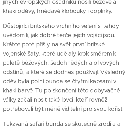
jiných evropských osadníků nosili béžové a
khaki oděvy, hnědavé klobouky i doplňky.
Důstojníci britského vrchního velení si tehdy
uvědomili, jak dobré terče jejich vojáci jsou.
Krátce poté přišly na svět první britské
vojenské šaty, které udělaly krok směrem k
paletě béžových, šedohnědých a olivových
odstínů, a které se dodnes používají. Výsledný
oděv byla polní bunda se čtyřmi kapsami v
khaki barvě. Tu po skončení této dobyvačné
války začali nosit také lovci, kteří rovněž
potřebovali být méně viditelní pro svou kořist.
Takzvaná safari bunda se skutečně zrodila a