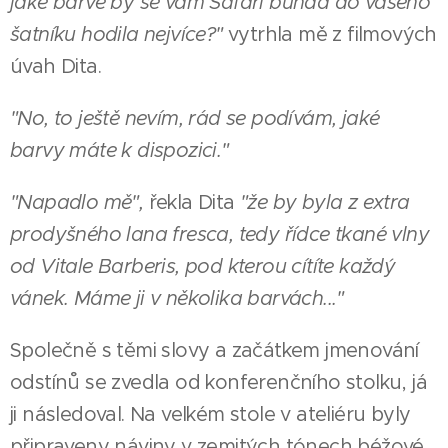
jaké barvě by se vám Safari bunda do vašeho
šatníku hodila nejvíce?"
vytrhla mě z filmových
úvah Dita.
"No, to ještě nevím, rád se podívám, jaké
barvy máte k dispozici."
"Napadlo mě",
řekla Dita
"že by byla z extra
prodyšného lana fresca, tedy řídce tkané vlny
od Vitale Barberis, pod kterou cítíte každý
vánek. Máme ji v několika barvách..."
Společně s těmi slovy a začátkem jmenování
odstínů se zvedla od konferenčního stolku, já
ji následoval. Na velkém stole v ateliéru byly
připraveny náviny v zemitých tónech béžové,