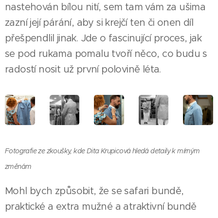
nastehován bílou nití, sem tam vám za ušima
zazní její párání, aby si krejčí ten či onen díl
přešpendlil jinak. Jde o fascinující proces, jak
se pod rukama pomalu tvoří něco, co budu s
radostí nosit už první polovině léta.
Fotografie ze zkoušky, kde Dita Krupicová hledá detaily k mírným
změnám
Mohl bych způsobit, že se safari bundě,
praktické a extra mužné a atraktivní bundě