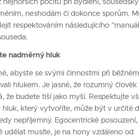
 nejhorších pocitů při bydlení, sousedsk
měním, neshodám či dokonce sporům. M
ejít respektováním následujícího "manuá
souseda.
jte nadměrný hluk
é, abyste se svými činnostmi při běžném
vali hlukem. Je jasné, že rozumný člověk
 že budete tiší jako myši. Respektujte vš
ký hluk, který vytvoříte, může být v určité
edy nepříjemný. Egocentrické posouzení, 
ě udělat musíte, je na hony vzdáleno od