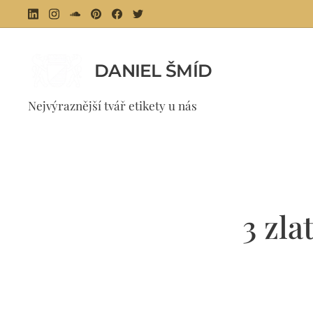
DANIEL ŠMÍD
⚜ 
Nejvýraznější tvář etikety u nás
3 zl