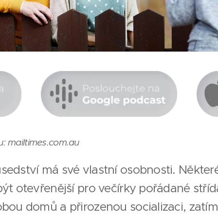
u: mailtimes.com.au
sedství má své vlastní osobnosti. Někter
ýt otevřenější pro večírky pořádané stří
bou domů a přirozenou socializaci, zatímc