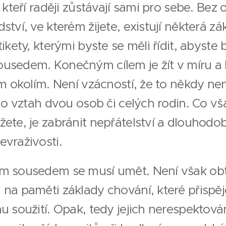
, kteří raději zůstávají sami pro sebe. Bez
ství, ve kterém žijete, existují některá zá
tikety, kterými byste se měli řídit, abyste b
usedem. Konečným cílem je žít v míru a
ím okolím. Není vzácností, že to někdy ne
e o vztah dvou osob či celých rodin. Co v
žete, je zabránit nepřátelství a dlouhod
evraživosti.
m sousedem se musí umět. Není však obt
na paměti základy chování, které přispěj
u soužití. Opak, tedy jejich nerespektová