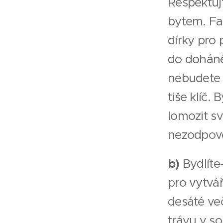
Respektujt
bytem. Fak
dírky pro
do doháně
nebudete 
tiše klíč.
lomozit s
nezodpov
b)
Bydlíte
pro vytvá
desáté ve
trávu v s