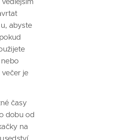
s vedlejším
avrtat
u, abyste
 pokud
užijete
0 nebo
 večer je
žné časy
ko dobu od
kačky na
usedství