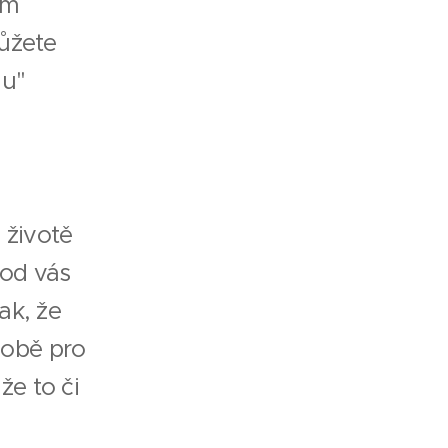
ým
ůžete
lu"
 životě
 od vás
ak, že
 době pro
že to či