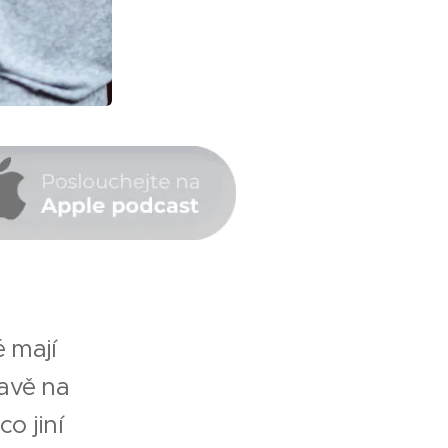
é mají
davě na
o jiní