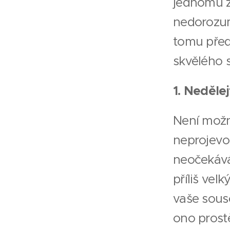
jednomu z
nedorozu
tomu před
skvělého 
1. Neděle
Není možn
neprojevo
neočekává,
příliš vel
vaše sous
ono prost