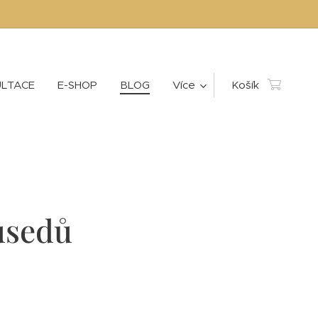
LTACE
E-SHOP
BLOG
Více
Košík
usedů