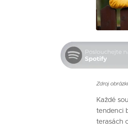
Zdroj obrázk
Každé sou
tendenci b
terasách o