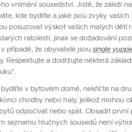
o vnímání sousedství. Jistě, že záleží na
váte, kde bydlíte a jaké jsou zvyky vašich
ou posuzovat výskot vašich malých dětí 
arých ratolestí, jinak se dožadování poz
 v případě, že obyvatelé jsou
single yuppi
. Respektujte a dodržujte některá základ
luku".
e bydlíte v bytovém domě, nekřičte na dr
onci chodby nebo haly, jelikož mohou o
bytů odpočívat nebo spát. Obsadit první 
m seznamu hlučných sousedů není výhra