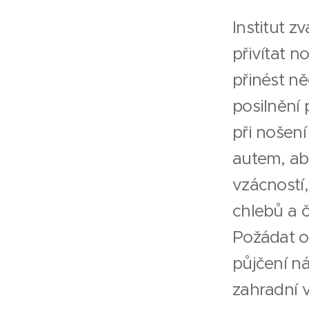
Institut z
přivítat 
přinést n
posilnění
při nošen
autem, ab
vzácností,
chlebů a č
Požádat o
půjčení ná
zahradní 