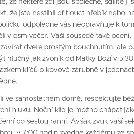
e, že některé zdi jsou společné, sdílíte ji 
t, že jste nestihli přitlouct hřebík nebo n
 poličku odpoledne vás neopravňuje k tom
li v osm večer. Vaši sousedé také ocení,
zavírat dveře prostým bouchnutím, ale po
 Být hlučný jak zvoník od Matky Boží v 5:3
vazkem klíčů o kovové zárubně v jedenáct
ědné.
-li ve samostatném domě, respektujte bě
ření hluku. Noční klid je možno chápat ja
černí po šestou ranní. Avšak zvuk vaší se
obotu v 7:00 hodin zvedne každému ze so