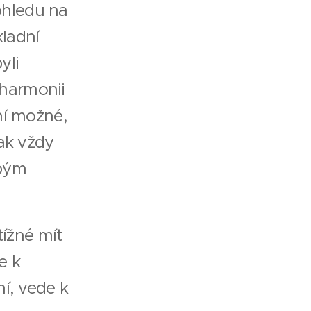
 ohledu na
kladní
yli
 harmonii
ní možné,
šak vždy
obým
ížné mít
e k
ní, vede k