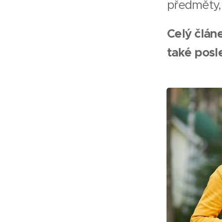
předměty, 
Celý člán
také posl