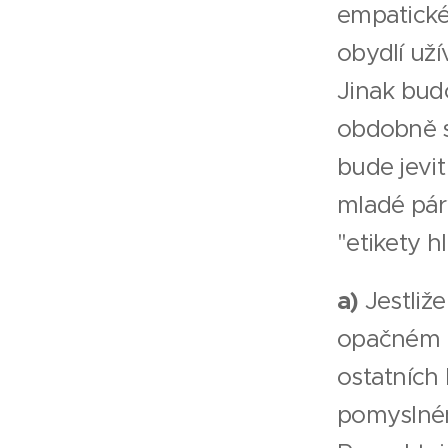
empatickéh
obydlí uží
Jinak bud
obdobně st
bude jevit
mladé páry
"etikety h
a)
Jestliž
opačném k
ostatních 
pomyslné