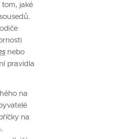
 tom, jaké
 sousedů.
rodiče
ornosti
es
nebo
ní pravidla
uhého na
byvatelé
příčky na
.