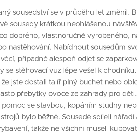
vaný sousedství se v průběhu let změnil. 
nové sousedy krátkou neohlášenou návště
ěco dobrého, vlastnoručně vyrobeného, n
 po nastěhování. Nabídnout sousedům sv
í věcí, případně alespoň odjet se zapark
y se stěhovací vůz lépe vešel k chodníku
 že jste dostali talíř plný buchet nebo ob
asto přebytky ovoce ze zahrady pro děti.
 pomoc se stavbou, kopáním studny neb
strojů bylo běžné. Sousedé sdíleli nářadí
vybavení, takže ne všichni museli kupova