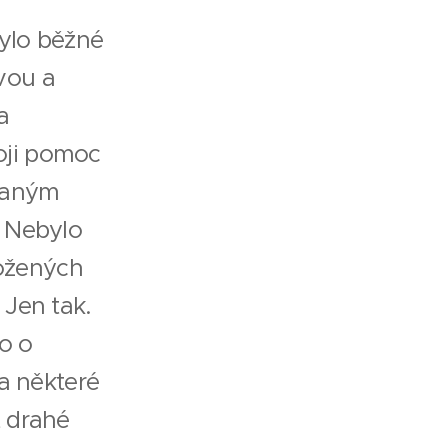
Bylo běžné
vou a
a
oji pomoc
ovaným
. Nebylo
ložených
 Jen tak.
o o
 a některé
t drahé