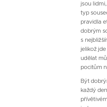
jsou lidmi
typ soused
pravidla e
dobrým so
s nejbližš
jelikož jd
udělat mů
pocitům n
Být dobrý
každý den 
přívětivém