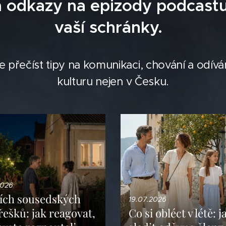
a odkazy na epizody podcast
vaší schránky.
e přečíst tipy na komunikaci, chování a odíván
kulturu nejen v Česku.
2026
ních sousedských
19.07.2026
ešků: jak reagovat,
Co si obléct v létě: j