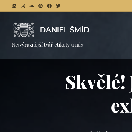
DANIEL ŠMÍD
⚜ 
Nejvýraznější tvář etikety u nás
Skvělé! 
ex