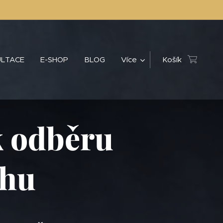
LTACE
E-SHOP
BLOG
Více
Košík
 k odběru
ahu