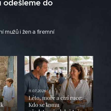
u odešleme do
í mužů i žen a firemní
11.07.2026
Léto, moře a cizí ruce:
ak
Kdo se komu