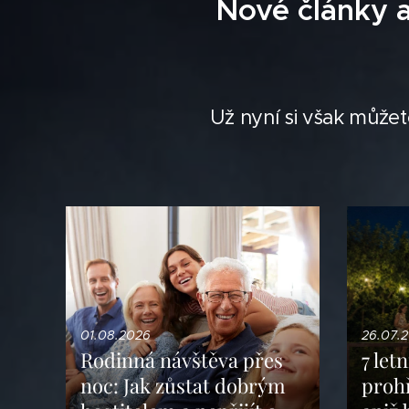
Nové články 
Už nyní si však můžet
01.08.2026
26.07.
Rodinná návštěva přes
7 let
noc: Jak zůstat dobrým
prohř