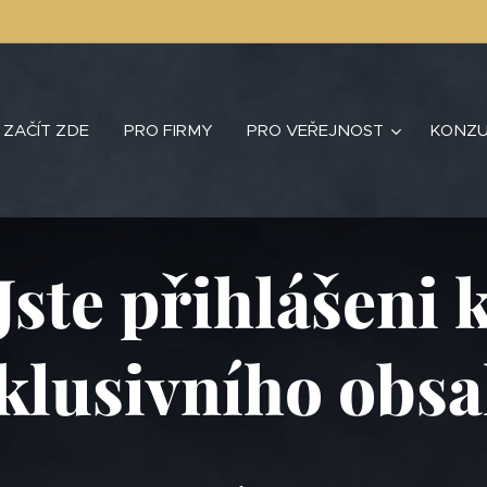
ZAČÍT ZDE
PRO FIRMY
PRO VEŘEJNOST
KONZU
Jste přihlášeni
klusivního obs